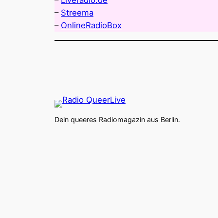
–
Liveradio.de
–
Streema
–
OnlineRadioBox
Dein queeres Radiomagazin aus Berlin.