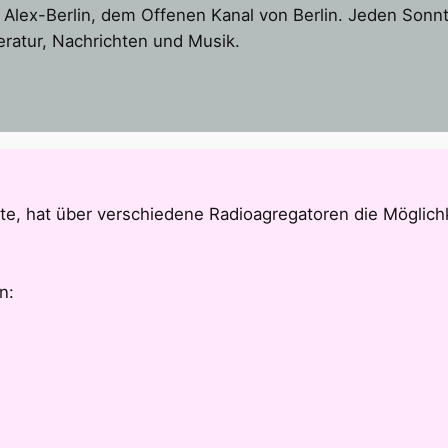
lex-Berlin, dem Offenen Kanal von Berlin. Jeden Sonnt
eratur, Nachrichten und Musik.
e, hat über verschiedene Radioagregatoren die Möglichk
n: