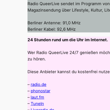
Radio QueerLive sendet im Programm von A
Magazinsendung über Lifestyle, Kultur, Lit
Berliner Antenne: 91,0 MHz
Berliner Kabel: 92,6 MHz
24 Stunden rund um die Uhr im Internet.
Wer Radio QueerLive 24/7 genießen möcht
zu hören.
Diese Anbieter kannst du kostenfrei nutze
–
radio.de
–
phonostar
–
laut.fm
–
TuneIn