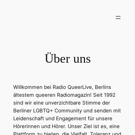
Zum
Inhalt
springen
Über uns
Willkommen bei Radio QueerLive, Berlins
ältestem queeren Radiomagazin! Seit 1992
sind wir eine unverzichtbare Stimme der
Berliner LGBTQ+ Community und senden mit
Leidenschaft und Engagement für unsere
Hörerinnen und Hörer. Unser Ziel ist es, eine
Plattform zu bieten, die Vielfalt, Toleranz und