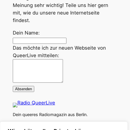
Meinung sehr wichtig! Teile uns hier gern
mit, wie du unsere neue Internetseite
findest.
Lass
Dein Name:
dieses
Feld
Das möchte ich zur neuen Webseite von
leer
QueerLive mitteilen:
Absenden
Dein queeres Radiomagazin aus Berlin.
Über uns
Datenschutz
Social Media