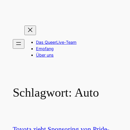
Zum
Inhalt
springen
Das QueerLive-Team
Empfang
Über uns
Schlagwort:
Auto
Toyota zieht Sponsoring von Pride-