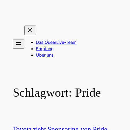
Zum
Inhalt
springen
Das QueerLive-Team
Empfang
Über uns
Schlagwort:
Pride
Toyota zieht Sponsoring von Pride-