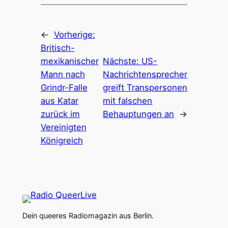
←
Vorherige:
Britisch-
mexikanischer
Nächste:
US-
Mann nach
Nachrichtensprecher
Grindr-Falle
greift Transpersonen
aus Katar
mit falschen
zurück im
Behauptungen an
→
Vereinigten
Königreich
Dein queeres Radiomagazin aus Berlin.