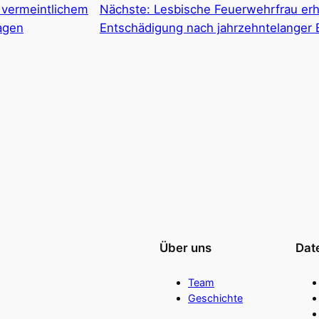
 vermeintlichem
Nächste:
Lesbische Feuerwehrfrau erhäl
agen
Entschädigung nach jahrzehntelanger 
Über uns
Dat
Team
Geschichte